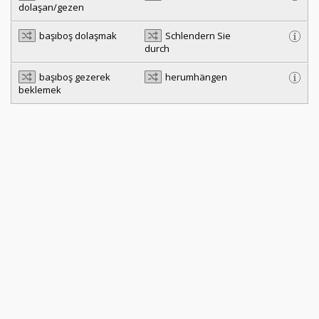
dolaşan/gezen
başıboş dolaşmak
Schlendern Sie
durch
başıboş gezerek
herumhängen
beklemek