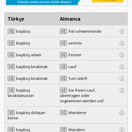
Türkçe
Almanca
başıboş
frei schwimmende
Başıboş
verirrte
başıboş adam
Penner
başıboş bırakmak
Lauf
başıboş bırakmak
Turn adrift
başıboş
Sie freien Lauf,
birakilamazsin
übertragen oder
zugewiesen werden soll
başıboş dolaşan
Wanderer
kimse
başıboş
Wandern