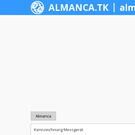
ALMANCA.TK
alm
Almanca