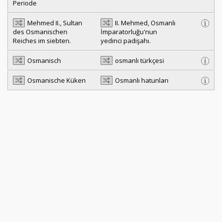
Periode
Mehmed II., Sultan
II. Mehmed, Osmanlı
des Osmanischen
İmparatorluğu'nun
Reiches im siebten.
yedinci padişahı.
Osmanisch
osmanlı türkçesi
Osmanische Küken
Osmanlı hatunları