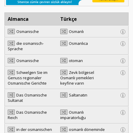
Almanca
Türkçe
Osmanische
Osmanlı
die osmanisch-
Osmanlıca
Sprache
Osmanische
otoman
Schwelgen Sie im
Zevk bölgesel
Genuss regionaler
Osmanlı yemekleri
Osmanische Gerichte
keyfine varın
Das Osmanische
Saltanatın
Sultanat
Das Osmanische
Osmanlı
Reich
imparatorluğu
in der osmanischen
osmanlı döneminde