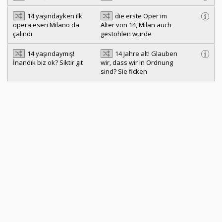
14 yaşındayken ilk
die erste Oper im
opera eseri Milano da
Alter von 14, Milan auch
çalındı
gestohlen wurde
14 yaşındaymış!
14 Jahre alt! Glauben
İnandık biz ok? Siktir git
wir, dass wir in Ordnung
sind? Sie ficken