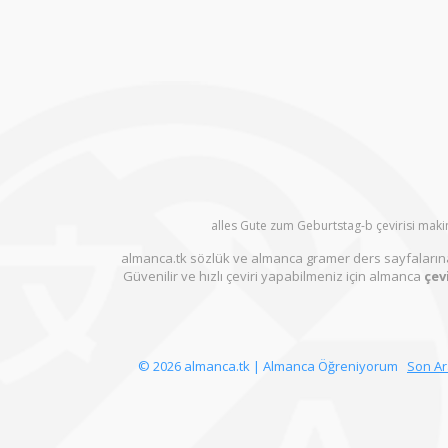
alles Gute zum Geburtstag-b çevirisi makin
almanca.tk sözlük ve almanca gramer ders sayfalarına
Güvenilir ve hızlı çeviri yapabilmeniz için almanca
çevi
© 2026 almanca.tk | Almanca Öğreniyorum
Son A