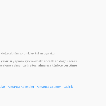
 doğacak tüm sorumluluk kullanıcıya aittir.
çevirisi
yapmak için www.almanca.tk en doğru adres.
enilenen almanca.tk sitesi
almanca türkçe tercüme
alar
Almanca Kelimeler
Almanca Gramer
Gizlilik