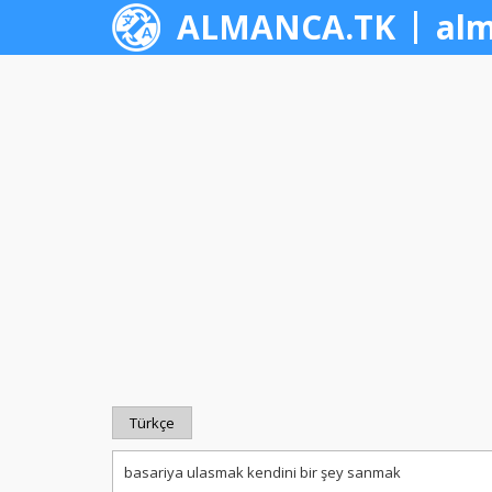
ALMANCA.TK
alm
Türkçe