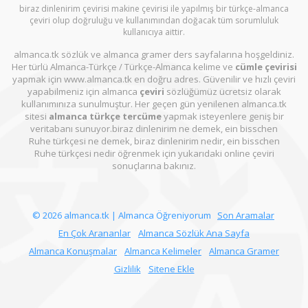
biraz dinlenirim çevirisi makine çevirisi ile yapılmış bir türkçe-almanca
çeviri olup doğruluğu ve kullanımından doğacak tüm sorumluluk
kullanıcıya aittir.
almanca.tk sözlük ve almanca gramer ders sayfalarına hoşgeldiniz.
Her türlü Almanca-Türkçe / Türkçe-Almanca kelime ve
cümle çevirisi
yapmak için www.almanca.tk en doğru adres. Güvenilir ve hızlı çeviri
yapabilmeniz için almanca
çeviri
sözlüğümüz ücretsiz olarak
kullanımınıza sunulmuştur. Her geçen gün yenilenen almanca.tk
sitesi
almanca türkçe tercüme
yapmak isteyenlere geniş bir
veritabanı sunuyor.biraz dinlenirim ne demek, ein bisschen
Ruhe türkçesi ne demek, biraz dinlenirim nedir, ein bisschen
Ruhe türkçesi nedir öğrenmek için yukarıdaki online çeviri
sonuçlarına bakınız.
© 2026 almanca.tk | Almanca Öğreniyorum
Son Aramalar
En Çok Arananlar
Almanca Sözlük Ana Sayfa
Almanca Konuşmalar
Almanca Kelimeler
Almanca Gramer
Gizlilik
Sitene Ekle