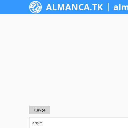
ALMANCA.TK
alm
Türkçe