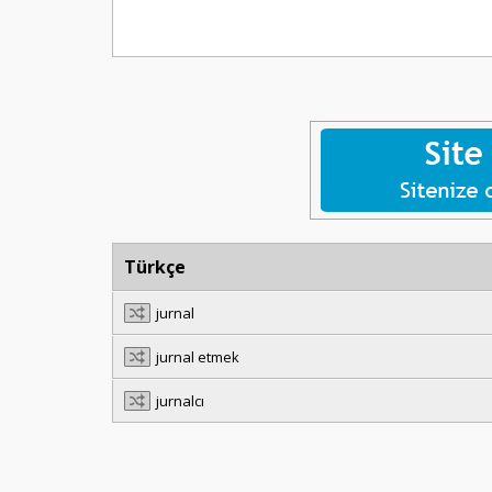
Türkçe
jurnal
jurnal etmek
jurnalcı