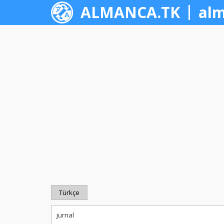
ALMANCA.TK
alm
Türkçe