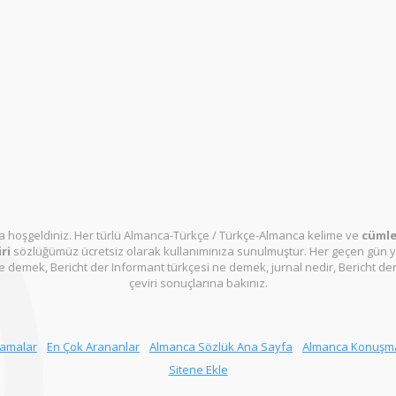
 hoşgeldiniz. Her türlü Almanca-Türkçe / Türkçe-Almanca kelime ve
cümle 
ri
sözlüğümüz ücretsiz olarak kullanımınıza sunulmuştur. Her geçen gün y
 demek, Bericht der Informant türkçesi ne demek, jurnal nedir, Bericht de
çeviri sonuçlarına bakınız.
ramalar
En Çok Arananlar
Almanca Sözlük Ana Sayfa
Almanca Konuşm
Sitene Ekle