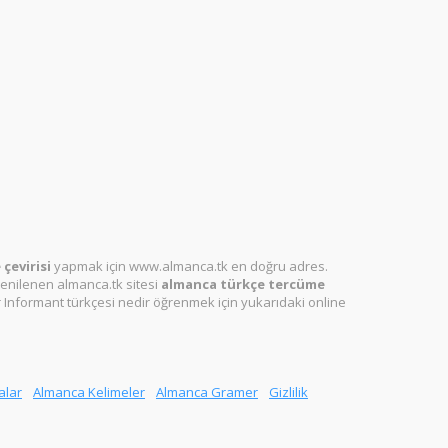
çevirisi
yapmak için www.almanca.tk en doğru adres.
enilenen almanca.tk sitesi
almanca türkçe tercüme
r Informant türkçesi nedir öğrenmek için yukarıdaki online
alar
Almanca Kelimeler
Almanca Gramer
Gizlilik