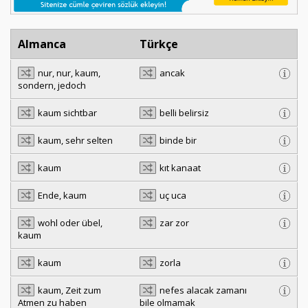
Almanca
Türkçe
nur, nur, kaum,
ancak
sondern, jedoch
kaum sichtbar
belli belirsiz
kaum, sehr selten
binde bir
kaum
kıt kanaat
Ende, kaum
uç uca
wohl oder übel,
zar zor
kaum
kaum
zorla
kaum, Zeit zum
nefes alacak zamanı
Atmen zu haben
bile olmamak