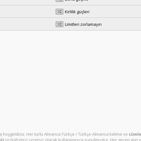
Kirlilik güçleri
Limitleri zorlamayın
 hoşgeldiniz. Her türlü Almanca-Türkçe / Türkçe-Almanca kelime ve
cümle 
ri
sözlüğümüz ücretsiz olarak kullanımınıza sunulmuştur. Her geçen gün y