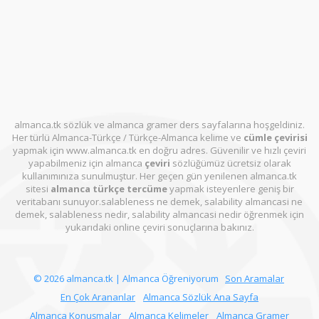
almanca.tk sözlük ve almanca gramer ders sayfalarına hoşgeldiniz.
Her türlü Almanca-Türkçe / Türkçe-Almanca kelime ve
cümle çevirisi
yapmak için www.almanca.tk en doğru adres. Güvenilir ve hızlı çeviri
yapabilmeniz için almanca
çeviri
sözlüğümüz ücretsiz olarak
kullanımınıza sunulmuştur. Her geçen gün yenilenen almanca.tk
sitesi
almanca türkçe tercüme
yapmak isteyenlere geniş bir
veritabanı sunuyor.salableness ne demek, salability almancasi ne
demek, salableness nedir, salability almancasi nedir öğrenmek için
yukarıdaki online çeviri sonuçlarına bakınız.
© 2026 almanca.tk | Almanca Öğreniyorum
Son Aramalar
En Çok Arananlar
Almanca Sözlük Ana Sayfa
Almanca Konuşmalar
Almanca Kelimeler
Almanca Gramer