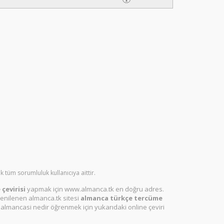
 tüm sorumluluk kullanıcıya aittir.
çevirisi
yapmak için www.almanca.tk en doğru adres.
enilenen almanca.tk sitesi
almanca türkçe tercüme
lmancasi nedir öğrenmek için yukarıdaki online çeviri