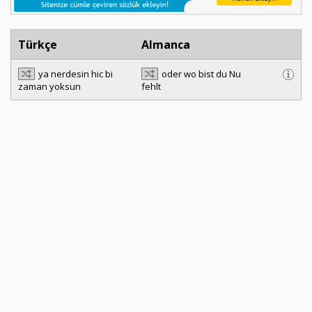
Türkçe
Almanca
ya nerdesin hic bi
oder wo bist du Nu
zaman yoksun
fehlt