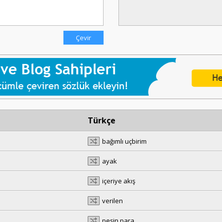
Türkçe
bağımlı uçbirim
ayak
içeriye akış
verilen
peşin para