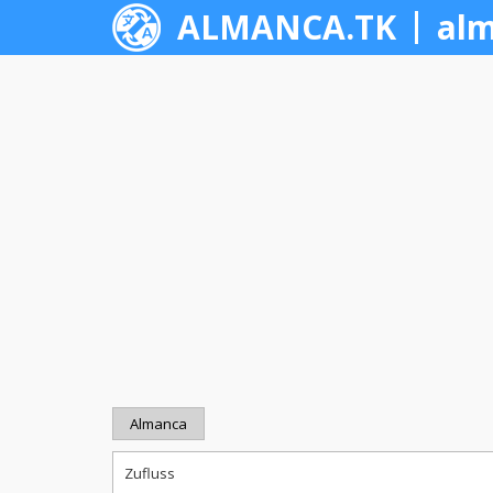
ALMANCA.TK
alm
Almanca