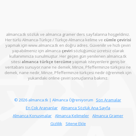
almanca.tk sözlük ve almanca gramer ders sayfalarına hoşgeldiniz.
Her türlü Almanca-Türkçe / Türkçe-Almanca kelime ve
cümle çevirisi
yapmak için www.almanca.tk en doğru adres. Güvenilir ve hızlı çeviri
yapabilmeniz için almanca
çeviri
sözlüğümüz ücretsiz olarak
kullanımınıza sunulmuştur. Her geçen gün yenilenen almanca.tk
sitesi
almanca türkçe tercüme
yapmak isteyenlere geniş bir
veritabanı sunuyor.nane ne demek, Minze, Pfefferminze türkçesi ne
demek, nane nedir, Minze, Pfefferminze türkçesi nedir öğrenmek için
yukarıdaki online çeviri sonuçlarına bakınız.
© 2026 almanca.tk | Almanca Öğreniyorum
Son Aramalar
En Çok Arananlar
Almanca Sözlük Ana Sayfa
Almanca Konuşmalar
Almanca Kelimeler
Almanca Gramer
Gizlilik
Sitene Ekle