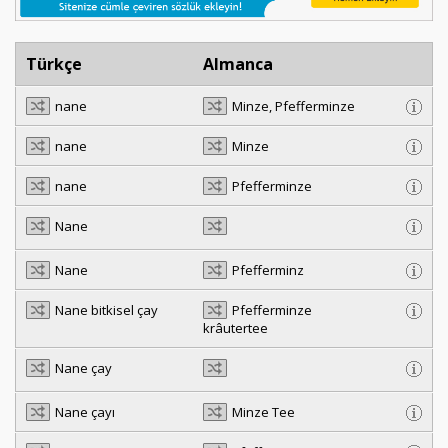
Türkçe
Almanca
nane
Minze, Pfefferminze
nane
Minze
nane
Pfefferminze
Nane
Nane
Pfefferminz
Nane bitkisel çay
Pfefferminze
krâutertee
Nane çay
Nane çayı
Minze Tee