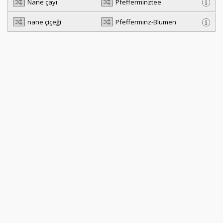
Nane çayı
Pfefferminztee
nane çiçeği
Pfefferminz-Blumen