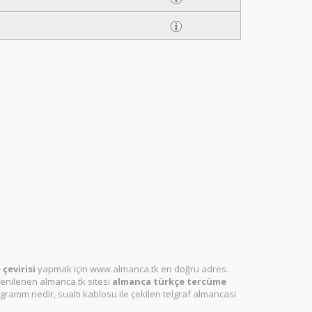
çevirisi
yapmak için www.almanca.tk en doğru adres.
enilenen almanca.tk sitesi
almanca türkçe tercüme
ramm nedir, sualtı kablosu ile çekilen telgraf almancasi