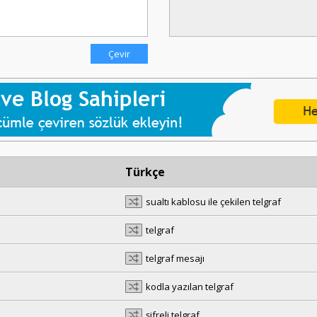
Türkçe
sualtı kablosu ile çekilen telgraf
telgraf
telgraf mesajı
kodla yazılan telgraf
şifreli telgraf