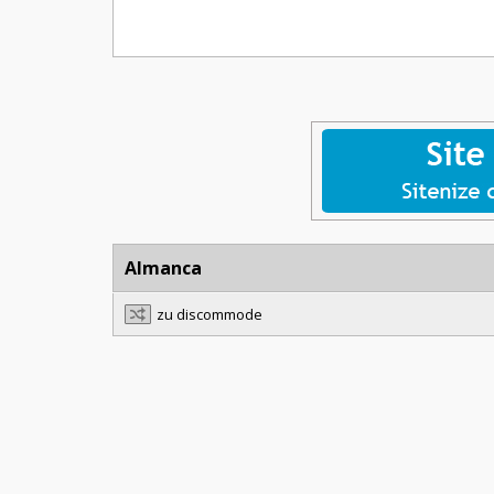
Almanca
zu discommode